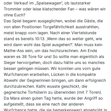
oder Verkauf im „Speisewagen“, ob lautstarker
Trommler oder leise klatschender Fan – was wären wir
ohne Euch?
Das Spiel begann ausgeglichen, wobei die Gäste, die
von allen Positionen Torgefährlichkeit ausstrahlten,
meist knapp vorn lagen. Nach einer Viertelstunde
stand es bereits 10:13. ‚Wenn das so weiter geht, wie
wird dann wohl das Spiel ausgehen?‘. Man muss kein
Mathe-Ass sein, um das hochzurechnen. Am Ende
waren es 38 Tore für uns! So sollte man eigentlich als
Sieger hervorgehen, doch dazu hätte uns so manches
besser gelingen müssen.
Wir konnten uns vorn gute
Wurfchancen erarbeiten, Lücken in die kompakte
Abwehr der Gegnerinnen bringen, um dann erfolgreich
durchzubrechen. Kathi wusste geschickt, die
gegnerische Torhüterin zu überwinden (mit 7 Toren).
Da Mara einen guten Tag hatte, wurde der Angriff so
aufgestellt, dass sie eine nach der anderen
Wurfchance hatte, die sie bemerkenswert abgebrüht in