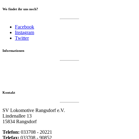
Wo findet ihr uns noch?
Facebook
Instagram
Twitter
Informationen
Datenschutzerklärung
Impressum
Vereinsseite SV Lok Rangsdorf
Kontakt
SV Lokomotive Rangsdorf e.V.
Lindenallee 13
15834 Rangsdorf
Telefon:
033708 - 20221
Telefax:
033708 - 90852