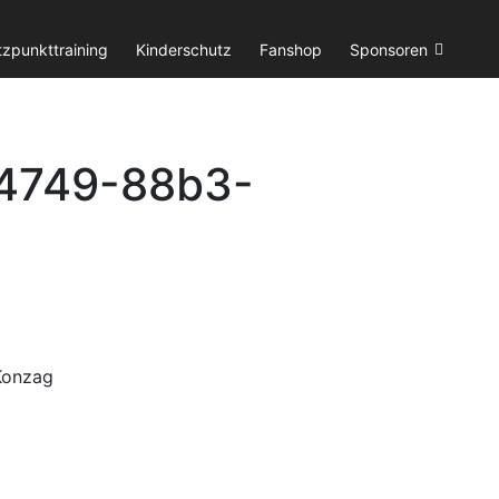
tzpunkttraining
Kinderschutz
Fanshop
Sponsoren
4749-88b3-
 Konzag