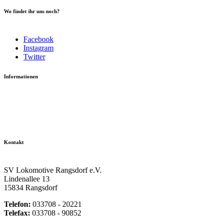
Wo findet ihr uns noch?
Facebook
Instagram
Twitter
Informationen
Datenschutzerklärung
Impressum
Vereinsseite SV Lok Rangsdorf
Kontakt
SV Lokomotive Rangsdorf e.V.
Lindenallee 13
15834 Rangsdorf
Telefon:
033708 - 20221
Telefax:
033708 - 90852