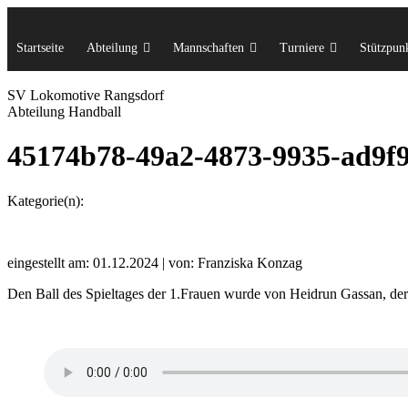
Startseite
Abteilung
Mannschaften
Turniere
Stützpunk
SV Lok
omotive
Rangsdorf
Abteilung Handball
45174b78-49a2-4873-9935-ad9f
Kategorie(n):
eingestellt am: 01.12.2024 | von: Franziska Konzag
Den Ball des Spieltages der 1.Frauen wurde von Heidrun Gassan, der