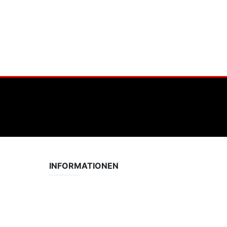
INFORMATIONEN
Datenschutzerklärung
Impressum
Vereinsseite SV Lok Rangsdorf