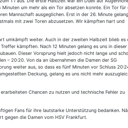
 zum 1:1 aus. Die erste Halbzeit war ein Duell auf Augenhöhe
 Minuten um mehr als ein Tor absetzen konnte. Ein Tor für 
en Mannschaft ausgeglichen. Erst in der 26. Minute gelan
rstmals mit zwei Toren abzusetzen. Wir kämpften hart und
t umkämpft weiter. Auch in der zweiten Halbzeit blieb es 
Treffer kämpften. Nach 12 Minuten gelang es uns in dieser
ubauen. Dieser Vorsprung hielt jedoch nicht lange und scho
eden – 20:20. Von da an übernahmen die Damen der SG
rung weiter aus, so dass es fünf Minuten vor Schluss 20:2
r umgestellten Deckung, gelang es uns nicht mehr auszuglei
 erarbeiteten Chancen zu nutzen und technische Fehler zu
äftigen Fans für ihre lautstarke Unterstützung bedanken. N
furt gegen die Damen vom HSV Frankfurt.