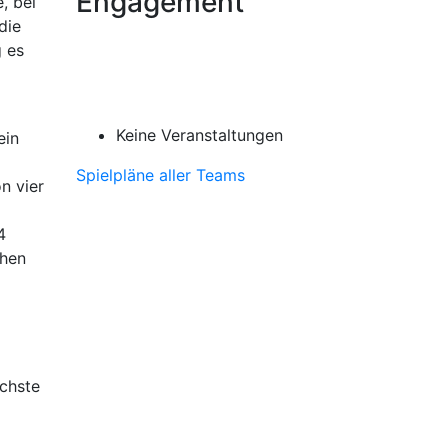
Engagement
, bei
die
g es
Keine Veranstaltungen
ein
Spielpläne aller Teams
n vier
4
chen
ächste