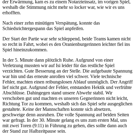
der Erwärmung, kam es zu einem Notarzteinsatz, im vorigen Spiel,
weshalb die Stimmung nicht mehr so locker war, wie wir es uns
erhofften.
Nach einer zehn minütigen Verspätung, konnte das
Schiedsrichtergespann das Spiel anpfeifen.
Der Start der Partie war sehr schleppend, beide Teams kamen nicht
so recht in Fahrt, wobei es den Oranienburgerinnen leichter fiel ins
Spiel hineinzukommen.
In der 5. Minute dann plötzlich Ruhe. Aufgrund von einer
Verletzung mussten wir auf Isi leider für das restliche Spiel
verzichten. Gute Besserung an der Stelle. Die aufgebaute Spannung
war hin und das erneute anrollen viel schwer. Viele technische
Fehler, machten einen reibungslosen Ablauf unmöglich. Der Angriff
lief nicht gut. Aufgrund der Fehler, entstanden Hektik und verfrühte
Abschlüsse. Dahingegen stand unsere Abwehr stabil. Wir
verschoben gut und machten es unseren Gegnerinnen nicht leicht,
Richtung Tor zu kommen, weshalb sich das Spiel sehr ausgeglichen
gestaltete. Keine der Mannschaften konnte sich absetzen,
geschweige denn ausruhen. Die volle Spannung auf beiden Seiten
war gefragt. In der 30. Minute gelang es uns zum ersten Mal, uns
mit zwei Toren (9:11) in Führung zu gehen, dies sollte dann auch
der Stand zur Halbzeitpause sein.