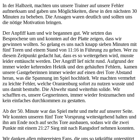
In der Halbzeit, machten uns unsere Trainer auf unsere Fehler
aufmerksam und gaben uns Möglichkeiten, diese in den nächsten 30
Minuten zu beheben. Die Ansagen waren deutlich und sollten uns
die nötige Motivation bringen.
Der Anpfiff kam und wir begannen gut. Wir setzten das
Besprochene um und konnten auf der Platte zeigen, dass wir
gewinnen wollten. So gelang es uns nach knapp sieben Minuten mit
fünf Toren und einem Stand von 11:16 in Führung zu gehen. Wer zu
diesem Zeitpunkt gedacht hat, dass es so weitergehen wird, musste
leider enttäuscht werden. Der Angriff lief nicht rund. Aufgrund der
immer wieder kehrenden Hektik und den gehäuften Fehlern, kamen
unsere Gastgeberinnen immer wieder auf einen drei Tore Abstand
heran, was die Spannung im Spiel hochhielt. Wir machten vermehrt
zu leichte Fehler, welche Oranienburg sofort zu nutzen wusste und
uns damit bestrafte. Die Abwehr stand weiterhin solide. Wir
schafften es, unsere Gegnerinnen, immer wieder festzumachen und
kein einfaches durchkommen zu gestatten.
Ab der 50. Minute war das Spiel mehr und mehr auf unserer Seite.
Wir konnten unseren fünf Tore Vorsprung weitestgehend halten und
ihn am Ende noch auf sechs Tore ausbauen, sodass wir die zwei
Punkte mit einem 21:27 Sieg mit nach Rangsdorf nehmen konnten.
Wir danken allen mitgereisten Fans, die uns so tatkräftig unterstützt