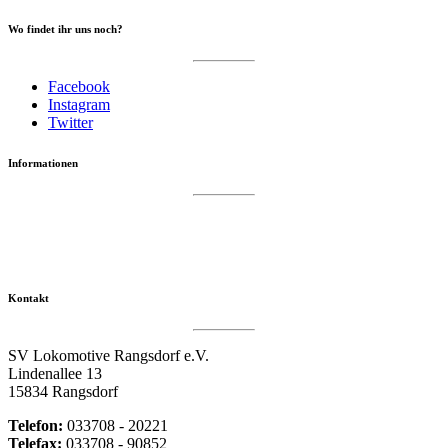
Wo findet ihr uns noch?
Facebook
Instagram
Twitter
Informationen
Datenschutzerklärung
Impressum
Vereinsseite SV Lok Rangsdorf
Kontakt
SV Lokomotive Rangsdorf e.V.
Lindenallee 13
15834 Rangsdorf
Telefon:
033708 - 20221
Telefax:
033708 - 90852