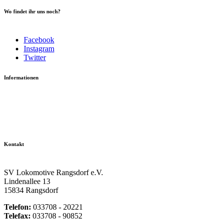
Wo findet ihr uns noch?
Facebook
Instagram
Twitter
Informationen
Datenschutzerklärung
Impressum
Vereinsseite SV Lok Rangsdorf
Kontakt
SV Lokomotive Rangsdorf e.V.
Lindenallee 13
15834 Rangsdorf
Telefon:
033708 - 20221
Telefax:
033708 - 90852