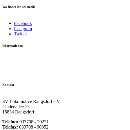
Wo findet ihr uns noch?
Facebook
Instagram
Twitter
Informationen
Datenschutzerklärung
Impressum
Vereinsseite SV Lok Rangsdorf
Kontakt
SV Lokomotive Rangsdorf e.V.
Lindenallee 13
15834 Rangsdorf
Telefon:
033708 - 20221
Telefax:
033708 - 90852