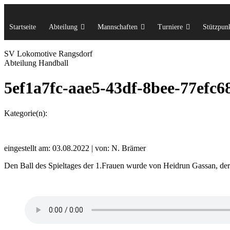
Startseite
Abteilung
Mannschaften
Turniere
Stützpunk
SV Lok
omotive
Rangsdorf
Abteilung Handball
5ef1a7fc-aae5-43df-8bee-77efc6
Kategorie(n):
eingestellt am: 03.08.2022 | von: N. Brämer
Den Ball des Spieltages der 1.Frauen wurde von Heidrun Gassan, der