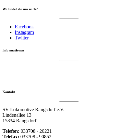
Wo findet ihr uns noch?
Facebook
Instagram
Twitter
Informationen
Datenschutzerklärung
Impressum
Vereinsseite SV Lok Rangsdorf
Kontakt
SV Lokomotive Rangsdorf e.V.
Lindenallee 13
15834 Rangsdorf
Telefon:
033708 - 20221
Telefax:
033708 - 90852