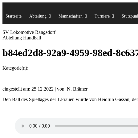
Startseite
Abteilung
Mannschaften
Turniere
Stützpunk
SV Lok
omotive
Rangsdorf
Abteilung Handball
b84ed2d8-92a9-4959-98ed-8c63
Kategorie(n):
eingestellt am: 25.12.2022 | von: N. Brämer
Den Ball des Spieltages der 1.Frauen wurde von Heidrun Gassan, der