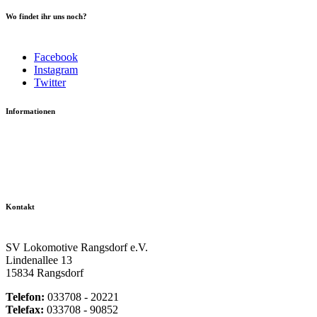
Wo findet ihr uns noch?
Facebook
Instagram
Twitter
Informationen
Datenschutzerklärung
Impressum
Vereinsseite SV Lok Rangsdorf
Kontakt
SV Lokomotive Rangsdorf e.V.
Lindenallee 13
15834 Rangsdorf
Telefon:
033708 - 20221
Telefax:
033708 - 90852