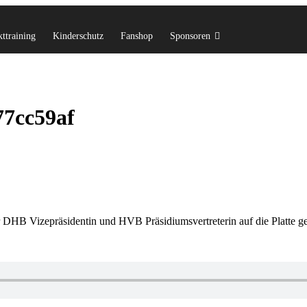
ttraining
Kinderschutz
Fanshop
Sponsoren
77cc59af
 DHB Vizepräsidentin und HVB Präsidiumsvertreterin auf die Platte g