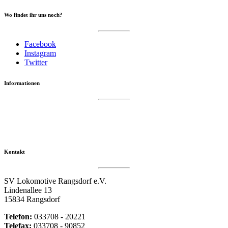
Wo findet ihr uns noch?
Facebook
Instagram
Twitter
Informationen
Datenschutzerklärung
Impressum
Vereinsseite SV Lok Rangsdorf
Kontakt
SV Lokomotive Rangsdorf e.V.
Lindenallee 13
15834 Rangsdorf
Telefon:
033708 - 20221
Telefax:
033708 - 90852