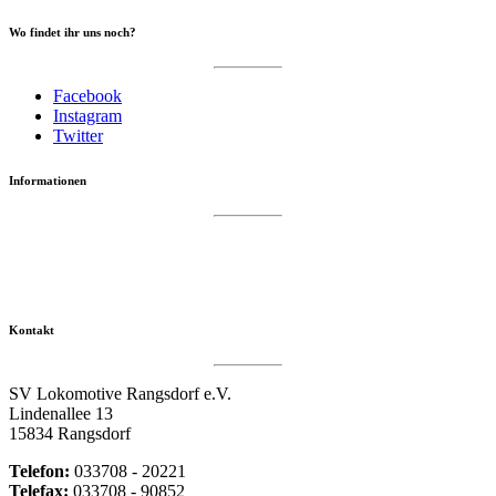
Wo findet ihr uns noch?
Facebook
Instagram
Twitter
Informationen
Datenschutzerklärung
Impressum
Vereinsseite SV Lok Rangsdorf
Kontakt
SV Lokomotive Rangsdorf e.V.
Lindenallee 13
15834 Rangsdorf
Telefon:
033708 - 20221
Telefax:
033708 - 90852