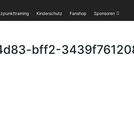
tzpunkttraining
Kinderschutz
Fanshop
Sponsoren
4d83-bff2-3439f76120