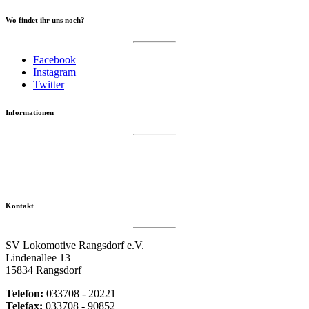
Wo findet ihr uns noch?
Facebook
Instagram
Twitter
Informationen
Datenschutzerklärung
Impressum
Vereinsseite SV Lok Rangsdorf
Kontakt
SV Lokomotive Rangsdorf e.V.
Lindenallee 13
15834 Rangsdorf
Telefon:
033708 - 20221
Telefax:
033708 - 90852