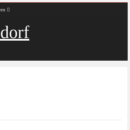
ren
dorf