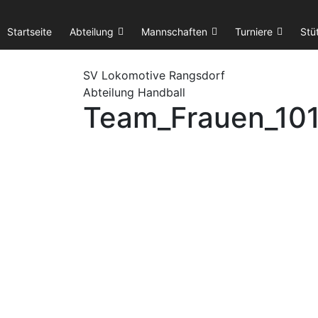
Startseite
Abteilung
Mannschaften
Turniere
Stü
SV Lok
omotive
Rangsdorf
Abteilung Handball
Team_Frauen_101