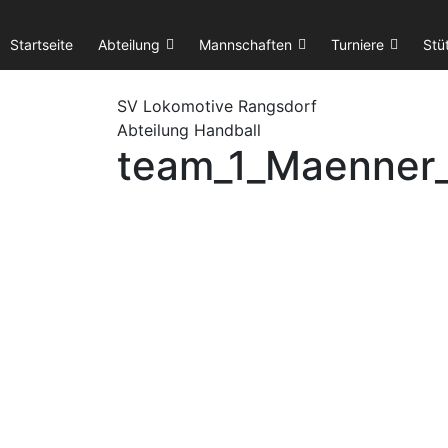
Startseite
Abteilung
Mannschaften
Turniere
Stü
SV Lok
omotive
Rangsdorf
Abteilung Handball
team_1_Maenner