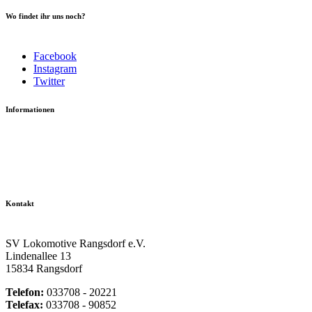
Wo findet ihr uns noch?
Facebook
Instagram
Twitter
Informationen
Datenschutzerklärung
Impressum
Vereinsseite SV Lok Rangsdorf
Kontakt
SV Lokomotive Rangsdorf e.V.
Lindenallee 13
15834 Rangsdorf
Telefon:
033708 - 20221
Telefax:
033708 - 90852