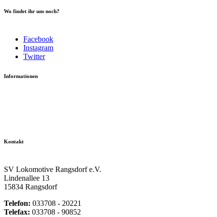
Wo findet ihr uns noch?
Facebook
Instagram
Twitter
Informationen
Datenschutzerklärung
Impressum
Vereinsseite SV Lok Rangsdorf
Kontakt
SV Lokomotive Rangsdorf e.V.
Lindenallee 13
15834 Rangsdorf
Telefon:
033708 - 20221
Telefax:
033708 - 90852