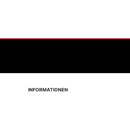
INFORMATIONEN
Datenschutzerklärung
Impressum
Vereinsseite SV Lok Rangsdorf