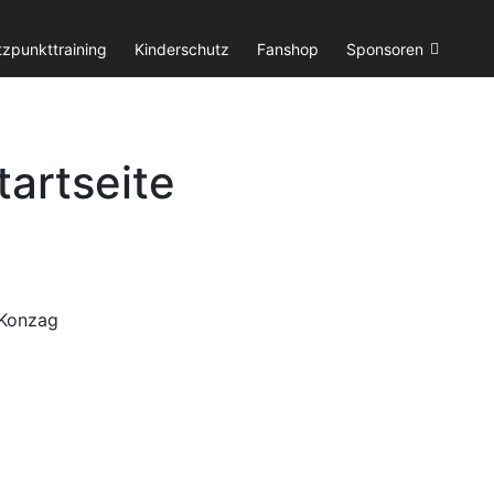
tzpunkttraining
Kinderschutz
Fanshop
Sponsoren
tartseite
 Konzag