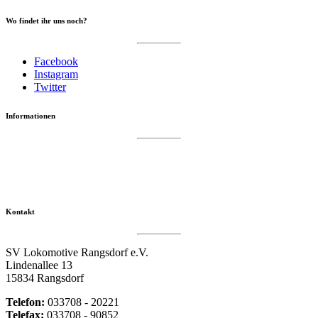
Wo findet ihr uns noch?
Facebook
Instagram
Twitter
Informationen
Datenschutzerklärung
Impressum
Vereinsseite SV Lok Rangsdorf
Kontakt
SV Lokomotive Rangsdorf e.V.
Lindenallee 13
15834 Rangsdorf
Telefon:
033708 - 20221
Telefax:
033708 - 90852